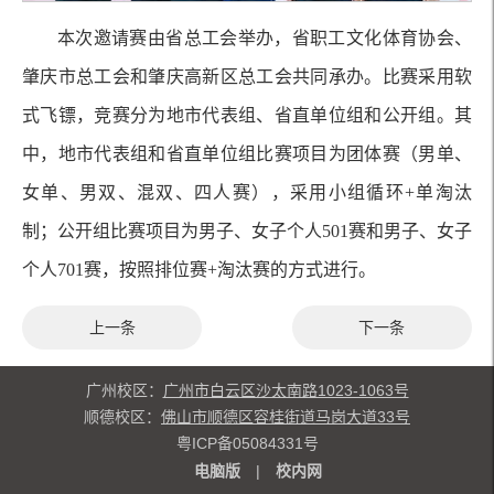
本次邀请赛由省总工会举办，省职工文化体育协会、
肇庆市总工会和肇庆高新区总工会共同承办。比赛采用软
式飞镖，竞赛分为地市代表组、省直单位组和公开组。其
中，地市代表组和省直单位组比赛项目为团体赛（男单、
女单、男双、混双、四人赛），采用小组循环+单淘汰
制；公开组比赛项目为男子、女子个人501赛和男子、女子
个人701赛，按照排位赛+淘汰赛的方式进行。
上一条
下一条
广州校区：
广州市白云区沙太南路1023-1063号
顺德校区：
佛山市顺德区容桂街道马岗大道33号
粤ICP备05084331号
电脑版
|
校内网