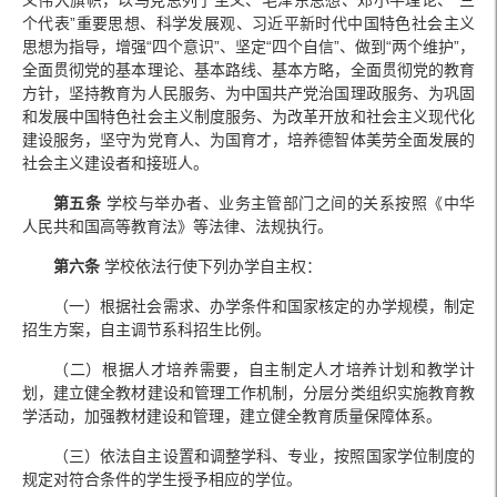
个代表”重要思想、科学发展观、习近平新时代中国特色社会主义
思想为指导，增强“四个意识”、坚定“四个自信”、做到“两个维护”，
全面贯彻党的基本理论、基本路线、基本方略，全面贯彻党的教育
方针，坚持教育为人民服务、为中国共产党治国理政服务、为巩固
和发展中国特色社会主义制度服务、为改革开放和社会主义现代化
建设服务，坚守为党育人、为国育才，培养德智体美劳全面发展的
社会主义建设者和接班人。
第五
条
学校与举办者、业务主管部门之间的关系按照《中华
人民共和国高等教育法》等法律、法规执行。
第六条
学校依法行使下列办学自主权：
（一）根据社会需求、办学条件和国家核定的办学规模，制定
招生方案，自主调节系科招生比例。
（二）根据人才培养需要，自主制定人才培养计划和教学计
划，建立健全教材建设和管理工作机制，分层分类组织实施教育教
学活动，加强教材建设和管理，建立健全教育质量保障体系。
（三）依法自主设置和调整学科、专业，按照国家学位制度的
规定对符合条件的学生授予相应的学位。