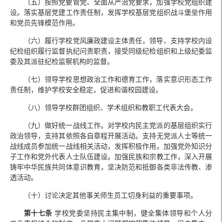
（五）按照党要管党、全面从严治党要求，加强学校党组织建
设。落实基层党建工作责任制，发挥学校基层党组织战斗堡垒作用
和党员先锋模范作用。
（六）履行学校党风廉政建设主体责任，领导、支持学校内设
纪检组织履行监督执纪问责职责，接受同级纪检组织和上级纪委监
委及其派驻纪检监察机构的监督。
（七）领导学校思想政治工作和德育工作，落实意识形态工作
责任制，维护学校安全稳定，促进和谐校园建设。
（八）领导学校群团组织、学术组织和教职工代表大会。
（九）做好统一战线工作。对学校内民主党派的基层组织实行
政治领导，支持其依照各自章程开展活动。支持无党派人士等统一
战线成员参加统一战线相关活动，发挥积极作用。加强党外知识分
子工作和党外代表人士队伍建设。加强民族和宗教工作，深入开展
铸牢中华民族共同体意识教育，坚决防范和抵御各类非法传教、渗
透活动。
（十）讨论决定其他事关师生员工切身利益的重要事项。
第十
七
条
学校党委坚持民主集中制，健全集体领导和个人分