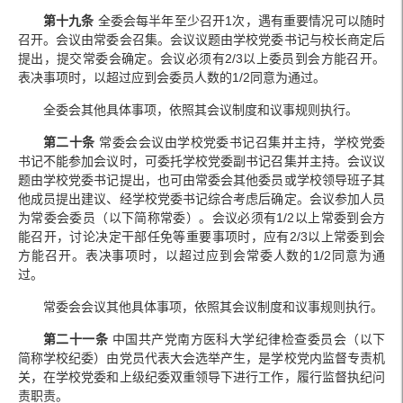
第十九条
全委会每半年至少召开1次，遇有重要情况可以随时
召开。会议由常委会召集。会议议题由学校党委书记与校长商定后
提出，提交常委会确定。会议必须有2/3以上委员到会方能召开。
表决事项时，以超过应到会委员人数的1/2同意为通过。
全委会其他具体事项，依照其会议制度和议事规则执行。
第二十条
常委会会议由学校党委书记召集并主持，学校党委
书记不能参加会议时，可委托学校党委副书记召集并主持。会议议
题由学校党委书记提出，也可由常委会其他委员或学校领导班子其
他成员提出建议、经学校党委书记综合考虑后确定。会议参加人员
为常委会委员（以下简称常委）。会议必须有1/2以上常委到会方
能召开，讨论决定干部任免等重要事项时，应有2/3以上常委到会
方能召开。表决事项时，以超过应到会常委人数的1/2同意为通
过。
常委会会议其他具体事项，依照其会议制度和议事规则执行。
第二十一条
中国共产党南方医科大学纪律检查委员会（以下
简称学校纪委）由党员代表大会选举产生，是学校党内监督专责机
关，在学校党委和上级纪委双重领导下进行工作，履行监督执纪问
责职责。