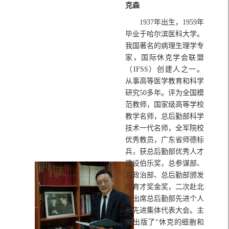
克森
1937年出生，1959年
毕业于哈尔滨医科大学。
我国著名的病理生理学专
家，国际休克学会联盟
（IFSS）创建人之一。
从事高等医学教育和科学
研究50多年。评为全国模
范教师，国家级高等学校
教学名师，总后勤部科学
技术一代名师，全军院校
优秀教员，广东省师德标
兵，获总后勤部优秀人才
建设伯乐奖，总参谋部、
总政治部、总后勤部颁发
的育才奖金奖，二次赴北
京出席总后勤部先进个人
和先进集体代表大会。主
编出版了“休克的细胞和