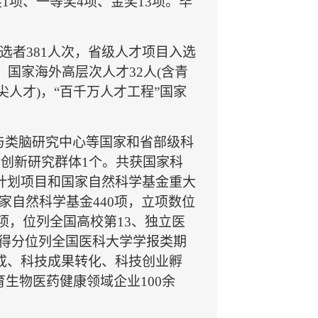
1项、一等奖4项、金奖13项。毕
选者381人次，省级人才项目入选
，国家海外高层次人才32人(含青
拔尖人才)，“百千万人才工程”国家
与类脑研究中心等国家和省部级科
金创新研究群体
1
个。共获国家科
计划项目
和国家
自然科学基金重大
家
自然科学基金
440
项，立
项数位
项，位列全国高校第
13
、独立医
得分位列全国医科大学学报类期
成、
科技成果转化、科技创业孵
育生物医药健康领域企业
100
余