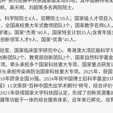
战杯”系列竞赛中共获国家级奖项85项，其中国赛特等奖
帆、高天明、刘超等多名两院院士。
、科学院院士4人，双聘院士10人；国家级人才项目入
个，全国高校黄大年式教师团队3个，国家教学名师6人
学者)，国家“杰青”40人，国家特支计划35人(含青年
创新领军人才9人，国家“优青”41人。
验室、国家临床医学研究
中心、粤港
澳大湾区脑科学
创新团队
2
个、教育部创新团队
2
个、国家自然科学基
2
项。牵头承担多个国家科技重大专项、国家重点研发
牵头承担传染病
防治国家科技重大专项。
2025
年，获国
10
年跻身全国
30
强。
2024
年获中国博士后科学基金
93
报》
11
次荣获“百种中国杰出学术期刊”称
号，综合评价
2021
年获得国家大学科技园认定，形成了创新资源集
展等功能于一体的综合服务体系，近年来已孵化、培