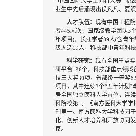
“中国国际大学生创新大赛”“挑
业生中先后涌现出侯凡凡、夏照
人才队伍：
现有中国工程院
者445人次；国家级教学团队3
年项目)，长江学者39人(含青年
级人选19人，科技部中青年科技
科学研究：
现有全国重点实
研平台
136
个，科
技部重点领域
技三大奖
30
项，省部级一等奖
6
项目，其中连续
3
个“五年计划”
居全国独立医科大学首位，连续
科院校
第
1
。《南方医科大学学
刊第一。南方医科大学
科技园于
化、创新人才培养和开放协同
发
家。