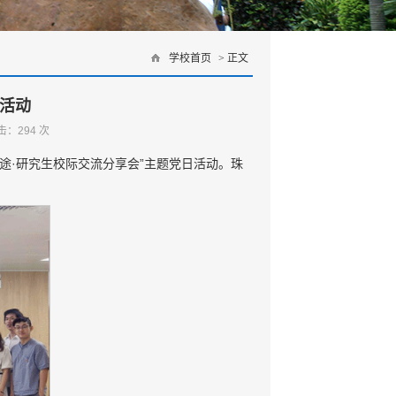
学校首页
> 正文
日活动
点击：
294
次
途·研究生校际交流分享会”主题党日活动。珠