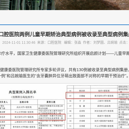
口腔医院两例儿童早期矫治典型病例被收录至典型病例集
：2024-11-01 11:30:46 来源：口腔医院 编辑：张淼 作者：刘梦圆、吕婉瑜 点击
诊疗水平，国家卫生健康委医院管理研究所组织开展启颜计划——儿童早
。
生健康委医院管理研究所专家多轮评议，共有130例被收录至典型病例集册
例”和吕婉瑜医生的“含牙囊肿异位牙萌出致面部不对称的早期干预治疗”