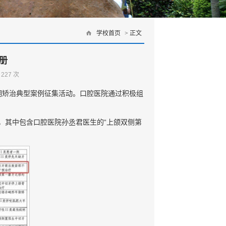
学校首页
> 正文
册
：
227
次
期矫治典型案例征集活动。口腔医院通过积极组
，其中包含口腔医院孙丞君医生的“上颌双侧第
。