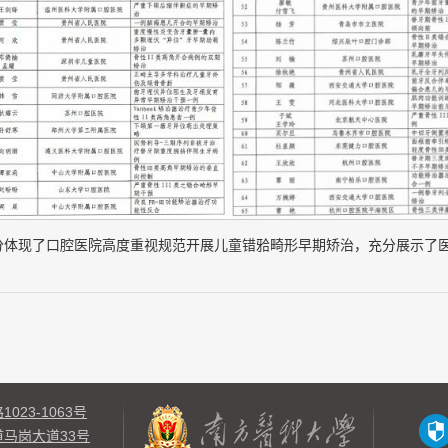
分体现了口腔医院高度重视规范开展儿童错𬌗畸形早期矫治，充分展示了
23-1063号
马岗大道33号