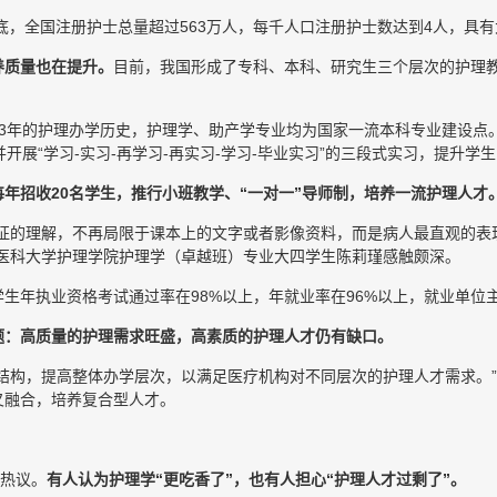
年底，全国注册护士总量超过563万人，每千人口注册护士数达到4人，具有
养质量也在提升。
目前，我国形成了专科、本科、研究生三个层次的护理
73年的护理办学历史，护理学、助产学专业均为国家一流本科专业建设点
开展“学习-实习-再学习-再实习-学习-毕业实习”的三段式实习，提升学
年招收20名学生，推行小班教学、“一对一”导师制，培养一流护理人才
体征的理解，不再局限于课本上的文字或者影像资料，而是病人最直观的表
方医科大学护理学院护理学（卓越班）专业大四学生陈莉瑾感触颇深。
生年执业资格考试通过率在98%以上，年就业率在96%以上，就业单位
题：高质量的护理需求旺盛，高素质的护理人才仍有缺口。
结构，提高整体办学层次，以满足医疗机构对不同层次的护理人才需求。
叉融合，培养复合型人才。
发热议。
有人认为护理学“更吃香了”，也有人担心“护理人才过剩了”。