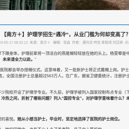
【南方＋】护理学招生“遇冷”，从业门槛为何却变高了
24-05-17 08:32:13 来源：南方＋ 编辑：张淼 作者：通讯员 柯佳 章智琦 刘苡婷 
翚下蹲身体，护理前辈将一顶洁白的燕尾帽轻轻放在她的头上。杨雯翚是
，未来请全力以赴。
”
少医院都会举办授帽仪式。这意味着，又一批新护士将正式戴帽上岗。护
底，全国注册护士总量超过563万人。在广东，据省卫健委统计，注册护士数
少院校开设了护理学专业。不久前，护理学被列入国家控制布点专业（下
”。冷热之间，折射了哪些问题？列入“国控专业”，对护理学意味着什么？
时的喜悦。
她从小想当护士，毕业时，坚定地选择了医院的护士岗位。