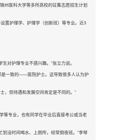
、锦州医科大学等多所高校的征集志愿招生计划
再设置护理学、护理学（创新班）等专业。近3
学生对护理专业不感兴趣。”张立力说。
都是一致的——医院护士。这导致很多人认为护
护士，但待遇和发展空间肯定是不同的。”
学等专业，也有同学在毕业后直接考公或当老
忙到没时间喝水、上厕所，经常倒夜班。”李琴