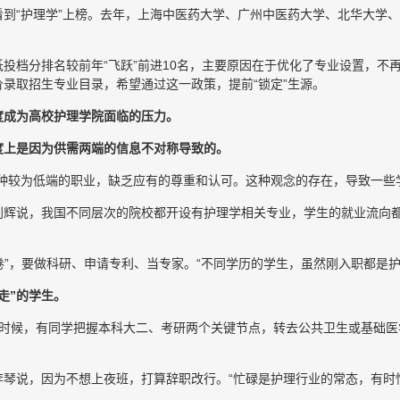
到“护理学”上榜。去年，上海中医药大学、广州中医药大学、北华大学
投档分排名较前年“飞跃”前进10名，主要原因在于优化了专业设置，不
录取招生专业目录，希望通过这一政策，提前“锁定”生源。
度成为高校护理学院面临的压力。
度上是因为供需两端的信息不对称导致的。
种较为低端的职业，缺乏应有的尊重和认可。这种观念的存在，导致一些
刘辉说，我国不同层次的院校都开设有护理学相关专业，学生的就业流向
“卷”，要做科研、申请专利、当专家。“不同学历的学生，虽然刚入职都是
走”的学生。
的时候，有同学把握本科大二、考研两个关键节点，转去公共卫生或基础医
琴说，因为不想上夜班，打算辞职改行。“忙碌是护理行业的常态，有时