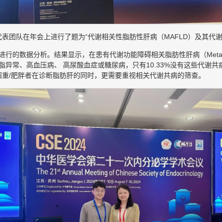
表团队在年会上进行了题为“代谢相关性脂肪性肝病（MAFLD）及其代
行的数据分析。结果显示，在患有代谢功能障碍相关脂肪性肝病（Metabolic dysfunct
0%患有血脂异常、高血压病、 高尿酸血症或糖尿病，只有10.33%没有这些
重/肥胖者在诊断脂肪肝的同时，更需要重视相关代谢共病的筛查。