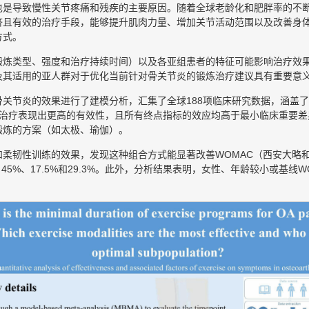
也是导致慢性关节疼痛和残疾的主要原因。随着全球老龄化和肥胖率的不
济且有效的治疗手段，能够提升肌肉力量、增加关节活动范围以及改善身
方式。
锻炼类型、强度和治疗持续时间）以及各亚组患者的特征可能影响治疗效
及其适用的亚人群对于优化当前针对骨关节炎的锻炼治疗建议具有重要意
关节炎的效果进行了建模分析，汇集了全球188项临床研究数据，涵盖了1
治疗表现出更高的有效性，且所有终点指标的效应均高于最小临床重要差
锻炼的方案（如太极、瑜伽）。
和柔韧性训练的效果，发现这种组合方式能显著改善WOMAC（西安大略
45%、17.5%和29.3%。此外，分析结果表明，女性、年龄较小或基