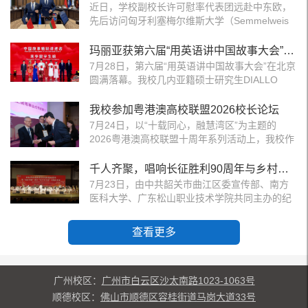
岗诊疗纪实拍摄、人文短片素材采集三大核心工
近日，学校副校长许可慰率代表团远赴中东欧，
的教案手稿、承载记...
作，以公共卫生管理青年视角，探索医学生与基
先后访问匈牙利塞梅尔维斯大学（Semmelweis
层医务工作者常态化结对帮扶、专业化管理赋能
University）、白俄罗斯国立医科大学、白俄罗斯
的全新实践模式。以人文视角解码基层医者精神
国家科学院医学部，开展系列高层会晤与实地调
玛丽亚获第六届“用英语讲中国故事大会”全国总展演第二名
图谱本次实践将叙事医学作为核心方法论，聚
研，以务实交流书写中欧医学科教合作新篇章。
7月28日，第六届“用英语讲中国故事大会”在北京
焦"医者坚守、温情医患、...
学校国际交流与合作处、科研院、公共卫生学
圆满落幕。我校几内亚籍硕士研究生DIALLO
院、珠江医院、脑科学中心相关领导与专家随团
MARIAMA（玛丽亚）经过层层遴选、晋级全国总
出访。回访塞梅尔维斯大学，筑牢中匈医学合作
展演，凭借真挚的演讲与精彩的才艺展示，斩获
我校参加粤港澳高校联盟2026校长论坛
纽带7 月 27 日，代表团到访匈牙利塞梅尔维斯大
全国第二名，并获得“超越之星”奖项。本届总决
7月24日，以“十载同心，融慧湾区”为主题的
学，与校方开展高层...
赛以“中国的发展与我的未来”为题，设置主题演
2026粤港澳高校联盟十周年系列活动上，我校作
讲、即兴问答、才艺展示等竞赛环节，赛事比拼
为联盟理事会员单位由副校长许可慰带队全程参
激烈。比赛现场，玛丽亚以细腻独特的视角讲述
与，在成果回顾、议题审议、论坛分享等多个环
千人齐聚，唱响长征胜利90周年与乡村振兴的双重强音
了专属她的中国故事。随着广州医疗国际旅游中
节发出医学教育协同的南医之声，为联盟下一个
7月23日，由中共韶关市曲江区委宣传部、南方
心高质量建设发展...
十年的发展建言献策。活动在香港中文大学举
医科大学、广东松山职业技术学院共同主办的纪
办，汇聚粤港澳三地52所联盟高校、教育部国际
念红军长征胜利90周年暨“双百行动”助力“百千万
合作与交流司、中央驻港联络办及粤港澳三地教
工程”专场音乐会在曲江精彩上演。这是继今年三
查看更多
育主管部门200余名代表参会，全面回顾联盟十
月在韶关仁化县石塘镇成功首演后，“医声筑梦”
年建设成果。我校作为联...
百千万突击队以音乐为载体赋能乡村振兴的第二
场专场演出。曲江区委领导，南方医科大学和广
广州校区：
东松山职业技术学院领导，“双百行动”驻曲江区
广州市白云区沙太南路1023-1063号
服务队负责人，与当地人民子弟兵、教育工作
顺德校区：
佛山市顺德区容桂街道马岗大道33号
者、医务工作...