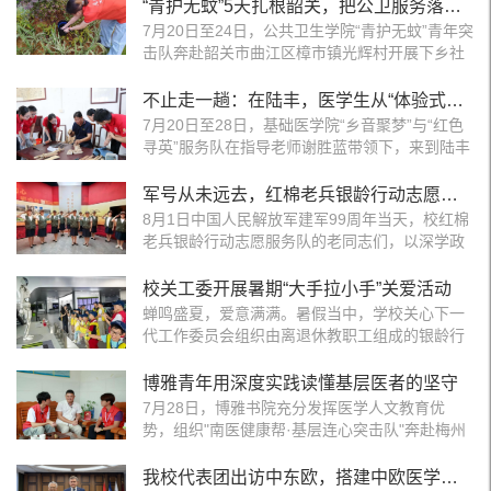
动山水画卷，把趣味科学搬进了乡村课堂，把山
“青护无蚊”5天扎根韶关，把公卫服务落到泥土里
野农味送到了线上直播间，让“绘筑经纬”的实践
7月20日至24日，公共卫生学院“青护无蚊”青年突
队名字，在乡镇不同角落里发光。丹青铺陈山水
击队奔赴韶关市曲江区樟市镇光辉村开展下乡社
色，初心赓续乡土情7月20日至25日，团队以当
会实践。青年学子以蚊媒防控为特色主线，串联
地自然景观为创作蓝本，在36.9*0.85m的护栏上
健康义诊、慢病宣教、少儿科普、急救实训、助
不止走一趟：在陆丰，医学生从“体验式参与”深化为“责任式践行”
绘制了一幅丹山锦水、竹韵长江的画卷，将当地
农劳动多元服务，把优质健康服务送到村民家门
7月20日至28日，基础医学院“乡音聚梦”与“红色
山水相依、竹林绵延...
口，以医者初心为基层群众送上全方位“健康民生
寻英”服务队在指导老师谢胜蓝带领下，来到陆丰
礼包”。深耕专业一线，科学监测筑牢乡村防疫屏
市开展多维惠民实践。服务队围绕红色寻访、健
障抵达光辉村后，队员们即刻开启蚊媒专项监测
康义诊、急救科普、防汛防疫、资助宣讲、医保
军号从未远去，红棉老兵银龄行动志愿者在粤中热土重遇初心
工作。作为聚焦蚊媒传染病防控的特色志愿服务
调研、非遗探访等多元主题，将思政教育与医学
8月1日中国人民解放军建军99周年当天，校红棉
队伍，突击队...
惠民服务深度融合，在粤东乡土上书写了新时代
老兵银龄行动志愿服务队的老同志们，以深学政
医学生从“短期志愿服务”向“长效健康守护”跨越的
策、重走红色足迹的特殊方式，为自己的八一建
青春答卷。红色访谈与上门义诊温暖同行服务队
军节，写下了“退役不褪色、初心永传承”的生动
校关工委开展暑期“大手拉小手”关爱活动
联合共青团陆丰市委员会、河西街道团委、河西
注脚。专题学习后，红棉老兵银龄志愿者们走进
蝉鸣盛夏，爱意满满。暑假当中，学校关心下一
街道退役...
中国人民解放军粤中纵队纪念馆，开展“重走粤中
代工作委员会组织由离退休教职工组成的银龄行
纵队足迹 传承红棉老兵初心”参观学习活动，循迹
动志愿服务队，为社区的青少年开展暑期“大手拉
烽火，在粤中热土重温建军初心。参观粤中纵队
小手”关爱活动。破冰启航 · 感知南医活动第一
博雅青年用深度实践读懂基层医者的坚守
纪念馆就是一堂“流动的思政课”。泛黄的历史照
天，老少们在轻松愉快的破冰游戏中迅速拉近了
7月28日，博雅书院充分发挥医学人文教育优
片、锈迹斑...
彼此的距离，认识了新朋友，结对相伴，欢声笑
势，组织"南医健康帮·基层连心突击队"奔赴梅州
语中，银发与童颜相映，温情在屋檐下静静流
市五华县转水镇、河东镇，以人文之光照亮基层
淌。银龄志愿者们带领青少年走进校史馆参观。
医疗实践之路。团队聚焦基层村医深度访谈、跟
我校代表团出访中东欧，搭建中欧医学合作新桥梁
近2500平方米的展馆内，珍贵的历史照片、泛黄