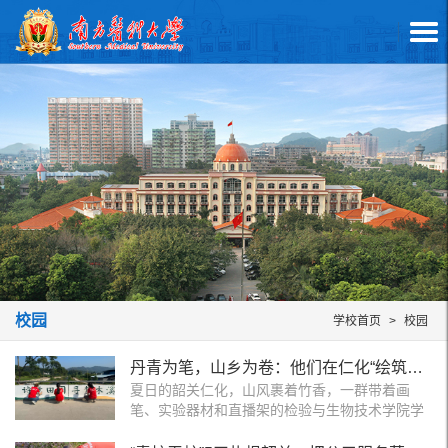
校园
学校首页
>
校园
丹青为笔，山乡为卷：他们在仁化“绘筑经纬”
夏日的韶关仁化，山风裹着竹香，一群带着画
笔、实验器材和直播架的检验与生物技术学院学
子，在6天时间里，把36.9米的乡间护栏变成了流