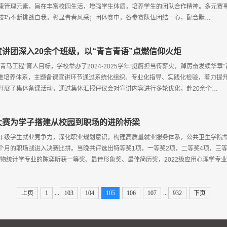
康管理元素，旨在丰富校园生活，增强学生体质，培养学生的团队合作精神。多元赛
技巧不断挑战自我，彰显青春风采；团体赛中，各参赛队伍团结一心，配合默…
宣讲团深入20余个班级，以“青言青语”点燃信仰火炬
青马工程”育人目标，学校举办了2024-2025学年“挺膺担当传薪火，踔厉奋发续华
三维培养体系，主题备课宣讲环节通过系统化组织、专业化指导、实践化检验，着力提
开展了集体备课活动，通过集体汇报评议会对宣讲内容进行多轮优化，赴20余个…
大赛为学子搭建从校园到职场的进阶桥梁
年级学生就业竞争力，深化职业规划意识，构建高质量就业服务体系，公共卫生学院举办
个月的职场战进入决赛比拼。当晚共评选出特等奖1项，一等奖2项，二等奖4项，三等
级生物统计学专业的陈奕昕获一等奖、最佳形象奖、最佳简历奖，2022级应用心理学专
...
...
上页
1
103
104
105
106
107
932
下页