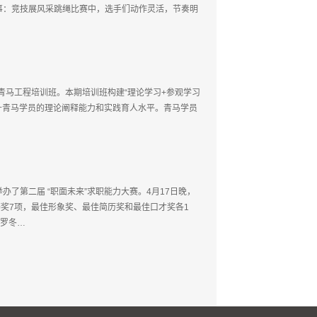
事：竞技展风采跳绳比赛中，选手们动作灵活，节奏明
章”青马工程培训班。本期培训班构建“理论学习+参观学习
升青马学员的理论阐释能力和实践育人水平。青马学员
了第二届 “职面未来”求职能力大赛。4月17日晚，
奖7项，最佳形象奖、最佳简历奖和最佳口才奖各1
业罗冬…