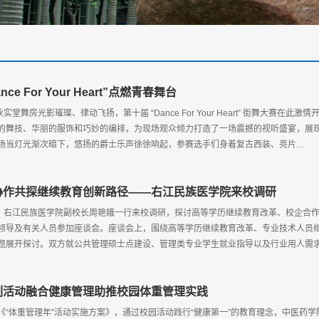
ce For Your Heart”点燃青春舞台
秋实堂舞房光影璀璨、律动飞扬，第十届 “Dance For Your Heart” 街舞大赛
的舞技、华丽的服饰和巧妙的编排，为现场观众倾力打造了一场震撼的视听盛宴，展
场当灯光渐次暗下，悠扬的爵士乐声徐徐响起，参赛选手们身着复古西装、亮片…
协作共探继续教育创新路径——右江民族医学院来校调研
午，右江民族医学院副校长周艳娥一行来校调研，探讨高等学历继续教育改革、校企合
领导及有关人员参加座谈会。座谈会上，围绕高等学历继续教育改革、专业技术人员
题展开探讨。双方就公共管理硕士点建设、管理类专业学生就业指导以及行业用人需
列活动融合健康管理助推校园体重管理实践
《“体重管理年”活动实施方案》，通过校园活动践行“健康第一”的教育理念，中医药学