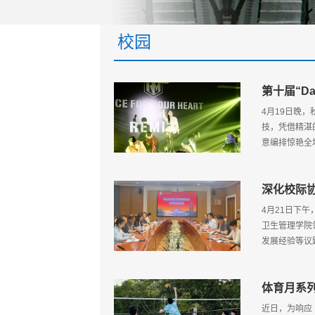
校园
第十届“Dan
4月19日晚，
技，凭借精湛
意编排惊艳全
深化校际
4月21日下
卫生管理学院
发展经验等议
体育月系
近日，为响应