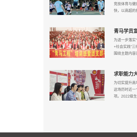
竞技体育与健
快，以高超的
‌青马学员
为进一步落实“
+社会实践”
围绕主题内容
求职能力
为切实提升高
这场历时近一
项。2022