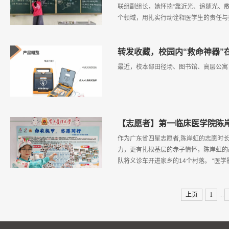
联组副组长，她怀揣“靠近光、追随光、散
个领域，用扎实行动诠释医学生的责任与担
转发收藏，校园内“救命神器”
最近，校本部田径场、图书馆、高层公寓
【志愿者】第一临床医学院陈
作为广东省四星志愿者,陈岸虹的志愿时长
力，更有扎根基层的赤子情怀，陈岸虹的
队将义诊车开进家乡的14个村落。 “医
...
上页
1