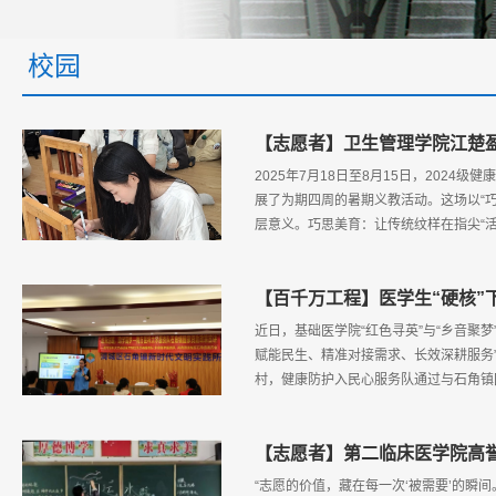
校园
【志愿者】卫生管理学院江楚盈
2025年7月18日至8月15日，202
展了为期四周的暑期义教活动。这场以“
层意义。巧思美育：让传统纹样在指尖“
【百千万工程】医学生“硬核”
近日，基础医学院“红色寻英”与“乡音聚
赋能民生、精准对接需求、长效深耕服务
村，健康防护入民心服务队通过与石角镇
【志愿者】第二临床医学院高誉
“志愿的价值，藏在每一次‘被需要’的瞬