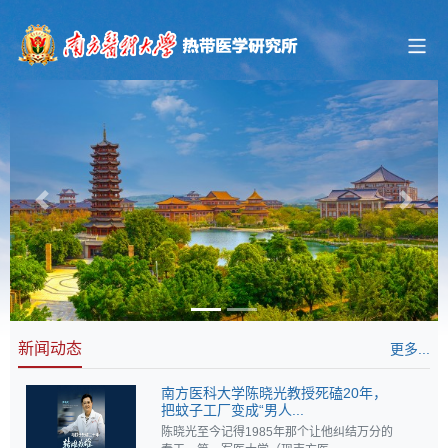
Previous
Next
新闻动态
更多...
南方医科大学陈晓光教授死磕20年，
把蚊子工厂变成“男人...
陈晓光至今记得1985年那个让他纠结万分的